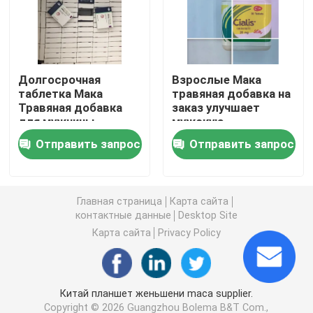
Дополнения женщин травяные
Долгосрочная
Взрослые Мака
Дополнение груди травяное
таблетка Мака
травяная добавка на
Травяная добавка
заказ улучшает
для мужчины
мужскую
Травяные капсулы для увеличения веса
Травяные таблетки
функциональность
Отправить запрос
Отправить запрос
таблетки силы
Травяная капсула потери веса
Главная страница
Карта сайта
Женское повышение Gummies
контактные данные
Desktop Site
Карта сайта
Privacy Policy
Коллаген забеливая капсулу
Китай планшет женьшени maca supplier.
Витамин Gummies биотина
Copyright © 2026 Guangzhou Bolema B&T Com.,