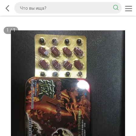
1
/
1