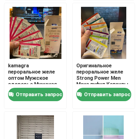
О нас
Путешествие фабрики
Проверка качества
kamagra
Оригинальное
пероральное желе
пероральное желе
Свяжитесь мы
оптом Мужское
Strong Power Men
здоровье Мужская
Мака пуфул Капсулы
добавка Острицы
kamagra
Отправить запрос
Отправить запрос
Спросите цитату
таблетки
Дополнения людей травяные
Дополнение Maca травяное