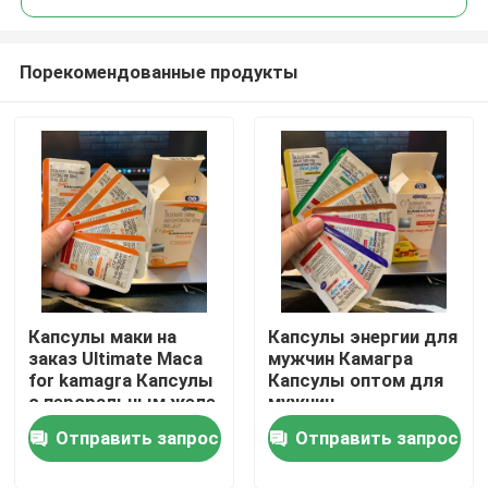
Порекомендованные продукты
Капсулы маки на
Капсулы энергии для
Дом
заказ Ultimate Maca
мужчин Камагра
for kamagra Капсулы
Капсулы оптом для
с пероральным желе
мужчин
Продукты
Отправить запрос
Отправить запрос
видео