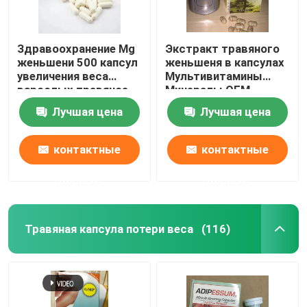
Здравоохранение Mg
Экстракт травяного
женьшени 500 капсул
женьшеня в капсулах
увеличения веса
Мультивитамины
взрослых травяное
Минералы OEM
Лучшая цена
Лучшая цена
контактные
контактные
данные
данные
Травяная капсула потери веса
(116)