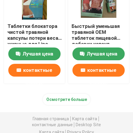
Таблетки блокатора
Быстрый уменьшая
чистой травяной
травяной OEM
капсулы потери веса
таблеток пищевой
жирные для Lipo
добавки капсул
уменьшая ODM
Лучшая цена
Лучшая цена
контактные
контактные
данные
данные
Осмотрите больше
Главная страница
Карта сайта
контактные данные
Desktop Site
Карта сайта
Privacy Policy