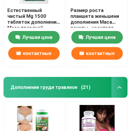
Естественный
Размер роста
чистый Mg 1500
планшета женьшени
таблеток дополнения
дополнения Maca
Maca травяной
ракеты -носителя
энергии травяной
Лучшая цена
Лучшая цена
контактные
контактные
данные
данные
Дополнение груди травяное
(21)