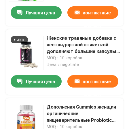
Лучшая цена
контактные
данные
Женские травяные добавки с
нестандартной этикеткой
дополняют большие капсулы
с пилюлями для попой
MOQ：10 коробок
Цена：negotiate
Лучшая цена
контактные
Дом
данные
Дополнения Gummies женщин
Продукты
органические
пищеварительные Probiotic
для повышения груди
видео
MOQ：10 коробок