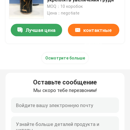
MOQ：10 коробок
Цена：negotiate
Дополнения женщин травяные
Лучшая цена
контактные
Дополнение груди травяное
данные
Травяные капсулы для увеличения веса
Осмотрите больше
Травяная капсула потери веса
Оставьте сообщение
Женское повышение Gummies
Мы скоро тебе перезвоним!
Коллаген забеливая капсулу
Витамин Gummies биотина