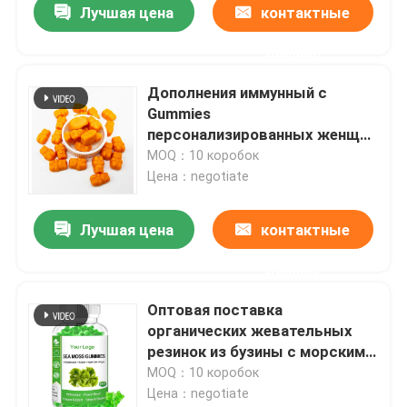
Лучшая цена
контактные
данные
Дополнения иммунный c
Gummies
персонализированных женщин
здравоохранения травяные
MOQ：10 коробок
Цена：negotiate
Лучшая цена
контактные
данные
Оптовая поставка
органических жевательных
резинок из бузины с морским
мхом оптом OEM
MOQ：10 коробок
Цена：negotiate