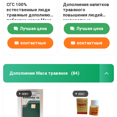
СГС 100%
Дополнения напитков
естественные люди
травяного
травяные дополняют
повышения людей
таблетки корня Мака
жидкостные
для здоровья
поддерживают
Лучшая цена
Лучшая цена
человека
твердую сталь
энергии
контактные
контактные
данные
данные
Дополнение Maca травяное
(84)