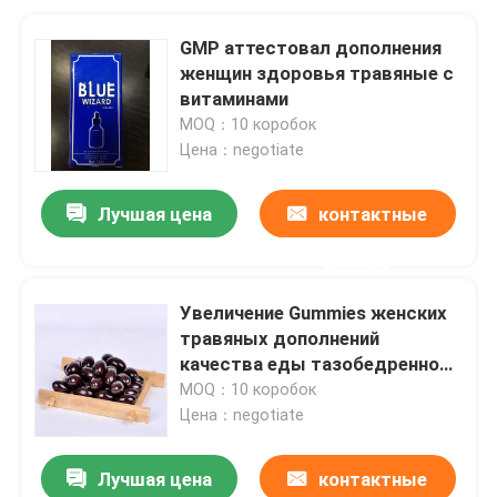
GMP аттестовал дополнения
женщин здоровья травяные с
витаминами
MOQ：10 коробок
Цена：negotiate
Лучшая цена
контактные
данные
Увеличение Gummies женских
травяных дополнений
качества еды тазобедренное
на здоровая жизнь
MOQ：10 коробок
Цена：negotiate
Лучшая цена
контактные