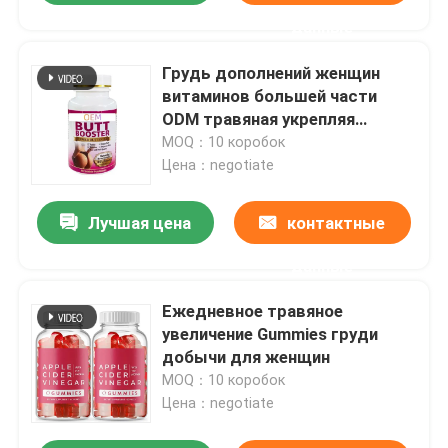
данные
Грудь дополнений женщин
витаминов большей части
ODM травяная укрепляя
планшеты
MOQ：10 коробок
Цена：negotiate
Лучшая цена
контактные
данные
Ежедневное травяное
увеличение Gummies груди
добычи для женщин
MOQ：10 коробок
Цена：negotiate