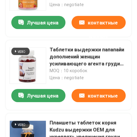
Цена：negotiate
О нас
Лучшая цена
контактные
данные
Путешествие фабрики
Таблетки выдержки папапайи
Проверка качества
дополнений женщин
усиливающего агента груди
травяные ориентированные на
MOQ：10 коробок
Свяжитесь мы
заказчика
Цена：negotiate
Спросите цитату
Лучшая цена
контактные
данные
Дополнения людей травяные
Планшеты таблеток корня
Kudzu выдержки OEM для
Дополнение Maca травяное
укреплять увеличения груди