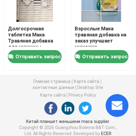
Дополнения женщин травяные
Долгосрочная
Взрослые Мака
таблетка Мака
травяная добавка на
Дополнение груди травяное
Травяная добавка
заказ улучшает
для мужчины
мужскую
Травяные таблетки
функциональность
Травяные капсулы для увеличения веса
Отправить запрос
Отправить запрос
таблетки силы
Травяная капсула потери веса
Главная страница
Карта сайта
контактные данные
Desktop Site
Женское повышение Gummies
Карта сайта
Privacy Policy
Коллаген забеливая капсулу
Китай планшет женьшени maca supplier.
Copyright © 2026 Guangzhou Bolema B&T Com.,
Витамин Gummies биотина
Ltd. All Rights Reserved. Developed by
ECER