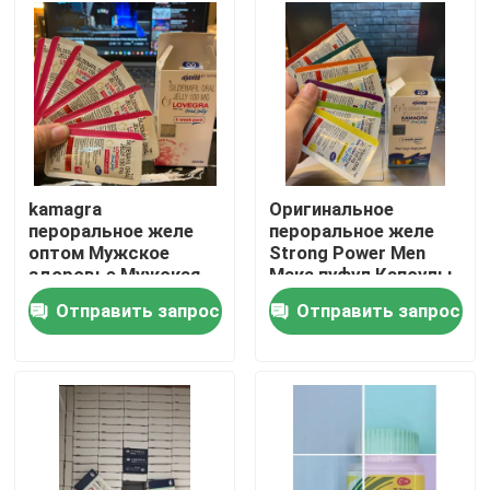
О нас
Путешествие фабрики
Проверка качества
kamagra
Оригинальное
пероральное желе
пероральное желе
оптом Мужское
Strong Power Men
Свяжитесь мы
здоровье Мужская
Мака пуфул Капсулы
добавка Острицы
kamagra
Отправить запрос
Отправить запрос
таблетки
Спросите цитату
Дополнения людей травяные
Дополнение Maca травяное