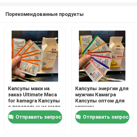
Порекомендованные продукты
Капсулы маки на
Капсулы энергии для
заказ Ultimate Maca
мужчин Камагра
Дом
for kamagra Капсулы
Капсулы оптом для
с пероральным желе
мужчин
Продукты
Отправить запрос
Отправить запрос
видео