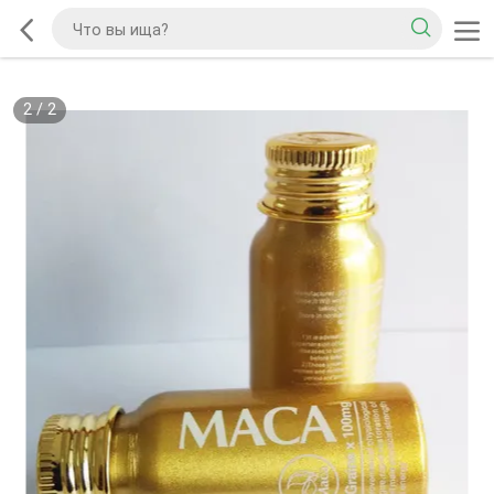
2
/
2