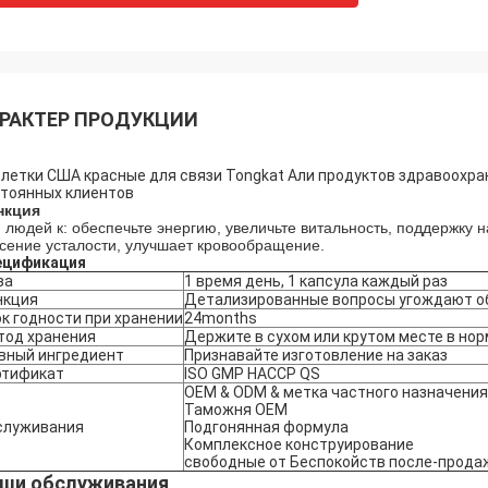
РАКТЕР ПРОДУКЦИИ
летки США красные для связи Tongkat Али продуктов здравоохра
тоянных клиентов
нкция
 людей к: обеспечьте энергию, увеличьте витальность, поддержку н
сение усталости, улучшает кровообращение.
ецификация
за
1 время день, 1 капсула каждый раз
нкция
Детализированные вопросы угождают об
к годности при хранении
24months
тод хранения
Держите в сухом или крутом месте в но
вный ингредиент
Признавайте изготовление на заказ
ртификат
ISO GMP HACCP QS
OEM & ODM & метка частного назначения
Таможня OEM
служивания
Подгонянная формула
Комплексное конструирование
свободные от Беспокойств после-прода
ши обслуживания