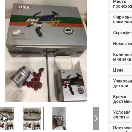
Место
происхо
Фирменн
наимено
Сертифи
Номер м
Количес
мин зака
Цена
Упаковы
детали
Время
доставк
Условия
оплаты
Поставк