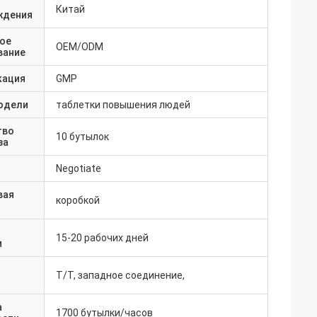
Китай
ждения
ое
OEM/ODM
вание
кация
GMP
одели
таблетки повышения людей
тво
10 бутылок
за
Negotiate
вая
коробкой
15-20 рабочих дней
и
T/T, западное соединение,
а
1700 бутылки/часов