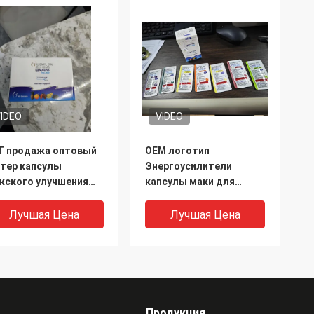
IDEO
VIDEO
T продажа оптовый
OEM логотип
стер капсулы
Энергоусилители
жского улучшения
капсулы маки для
одукта мужской
мужчин и женщин
ергетической
органические черный
Лучшая Цена
Лучшая Цена
псулы для мужчины
экстракт маки корня
дицинского добавки
добавка
Продукция