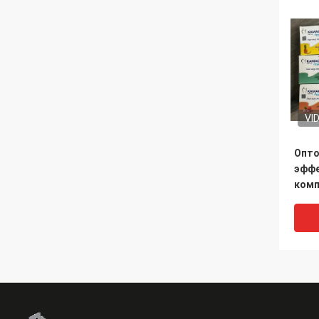
VI
Опто
эффе
комп
функ
меди
горя
пище
мужс
капс