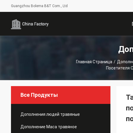
Guangzhou Bolema B&T Com., Ltd
Доп
С
Главная Страница
/
Дополн
Посетителя 
Все Продукты
Т
п
Дополнения людей травяные
п
Дополнение Maca травяное