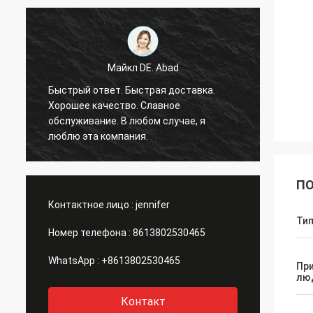
Майкл DE. Abad
Быстрый ответ. Быстрая доставка.
Очень 
Хорошее качество. Славное
скоро.
обслуживание. В любом случае, я
пробл
люблю эта компания.
чувст
ПО
Контактное лицо :
jennifer
Ти
Номер телефона :
8613802530465
WhatsApp :
+8613802530465
Пр
лю
Контакт