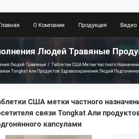
Главная
О Компании
Продукция
Видео
олнения Людей Травяные Прод
траница
ения Людей Травяные
/
Таблетки США Метки Частного Назначен
Связи Tongkat Али Продуктов Здравоохранения Людей Подгонянно
аблетки США метки частного назначен
осетителя связи Tongkat Али продукто
одгонянного капсулами