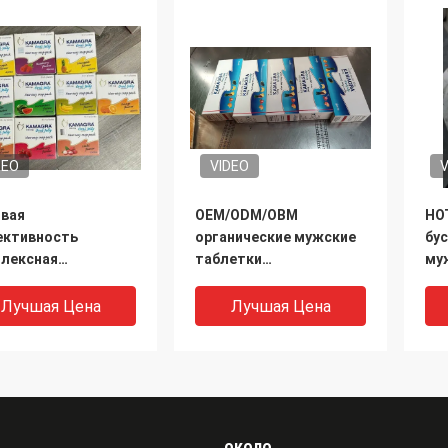
DEO
VIDEO
V
вая
OEM/ODM/OBM
HO
ктивность
органические мужские
бу
лексная
таблетки
му
циональная
мультивитаминов для
пр
цинская помощь
мужчин Витамины
эн
Лучшая Цена
Лучшая Цена
чий коза трава
увеличивают
ка
вая добавка
мышечную массу
ме
кой увеличение
Минеральные добавки
улы
Мультивитамины
таблетки
около