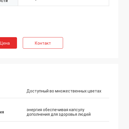
ости
арк
родолжаемого
 Цена
Контакт
надежного всего
. Ваша
гда быстра и
Доступный во множественных цветах
энергия обеспечивая капсулу
ия
дополнения для здоровья людей