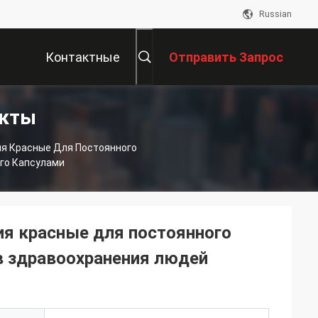
Russian
Контактные
Отправить Запрос
укты
Данные
ия Красные Для Постоянного
го Капсулами
ия красные для постоянного
в здравоохранения людей