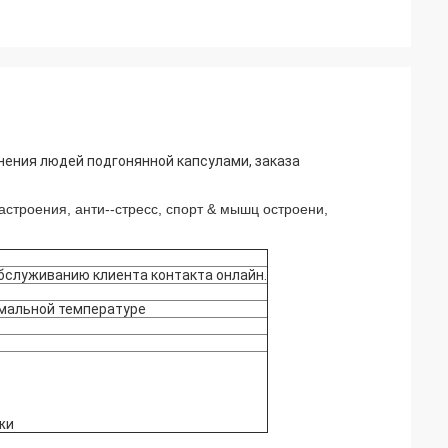
нения людей подгонянной капсулами, заказа
астроения, анти--стресс, спорт & мышц остроени,
служиванию клиента контакта онлайн.
рмальной температуре
жи