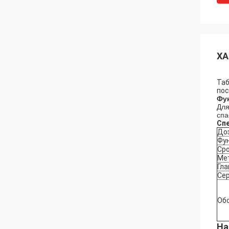
ХА
Таб
пос
Фу
Для
спа
Сп
До
Фу
Сро
Ме
Гла
Се
Об
На