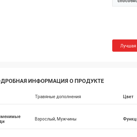
способн
Felana
Король М
хороший бизнесмен. Я буду назад
Спасибо для вашего п
Лучшая
 Он быстр отрегулировать все
профессионального и 
емы вы можете иметь так
времени обслуживаний
вуете безопасными для покупки.
подготовка заказа все
качества продуктов.
ДРОБНАЯ ИНФОРМАЦИЯ О ПРОДУКТЕ
п
Травяные дополнения
Цвет
именимые
Взрослый, Мужчины
Функц
ди