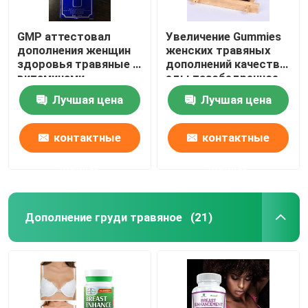
GMP аттестовал
Увеличение Gummies
дополнения женщин
женских травяных
здоровья травяные с
дополнений качества
витаминами
еды тазобедренное
на здоровая жизнь
Лучшая цена
Лучшая цена
контактные
контактные
данные
данные
Дополнение груди травяное
(21)