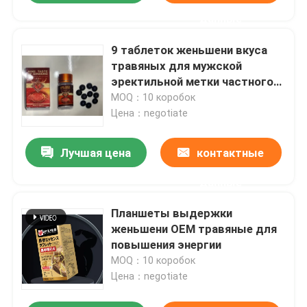
данные
9 таблеток женьшени вкуса
травяных для мужской
эректильной метки частного
назначения порошка
MOQ：10 коробок
Dysfunctiontongkat Али
Цена：negotiate
Лучшая цена
контактные
данные
Планшеты выдержки
женьшени OEM травяные для
повышения энергии
MOQ：10 коробок
Цена：negotiate