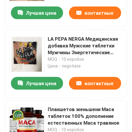
Лучшая цена
контактные
данные
LA PEPA NERGA Медицинская
добавка Мужские таблетки
Мужчины Энергетические
капсулы
MOQ：10 коробок
Цена：negotiate
Лучшая цена
контактные
Дом
данные
Планшетов женьшени Maca
Продукты
таблеток 100% дополнение
естественных Maca травяное
видео
MOQ：10 коробок