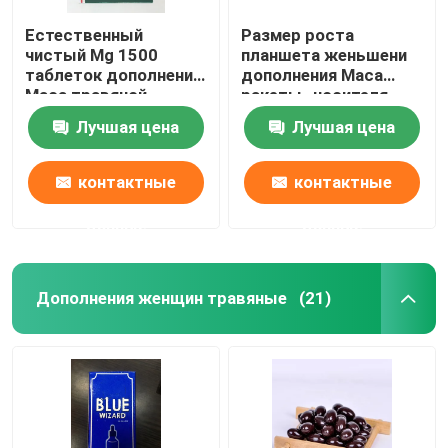
Естественный
Размер роста
чистый Mg 1500
планшета женьшени
таблеток дополнения
дополнения Maca
Maca травяной
ракеты -носителя
энергии травяной
Лучшая цена
Лучшая цена
контактные
контактные
данные
данные
Дополнения женщин травяные
(21)