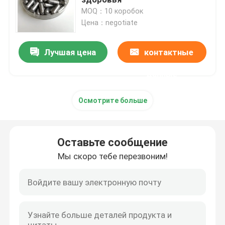
MOQ：10 коробок
Цена：negotiate
Дополнения женщин травяные
Лучшая цена
контактные
Дополнение груди травяное
данные
Травяные капсулы для увеличения веса
Осмотрите больше
Травяная капсула потери веса
Оставьте сообщение
Женское повышение Gummies
Мы скоро тебе перезвоним!
Коллаген забеливая капсулу
Витамин Gummies биотина