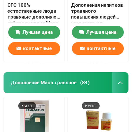
СГС 100%
Дополнения напитков
естественные люди
травяного
травяные дополняют
повышения людей
таблетки корня Мака
жидкостные
для здоровья
поддерживают
Лучшая цена
Лучшая цена
человека
твердую сталь
энергии
контактные
контактные
данные
данные
Дополнение Maca травяное
(84)