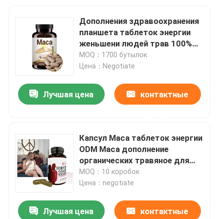
Дополнения здравоохранения
планшета таблеток энергии
женьшени людей трав 100%
естественные
MOQ：1700 бутылок
Цена：Negotiate
Лучшая цена
контактные
данные
Капсул Maca таблеток энергии
ODM Maca дополнение
органических травяное для
выносливости энергии
MOQ：10 коробок
Цена：negotiate
Лучшая цена
контактные