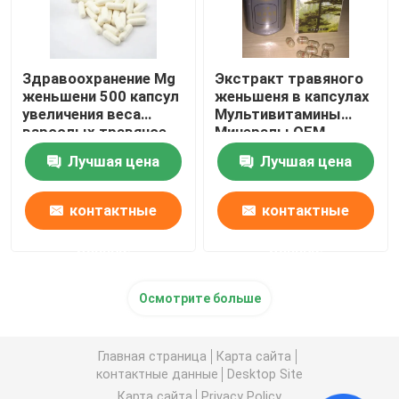
Здравоохранение Mg
Экстракт травяного
женьшени 500 капсул
женьшеня в капсулах
увеличения веса
Мультивитамины
взрослых травяное
Минералы OEM
Лучшая цена
Лучшая цена
контактные
контактные
данные
данные
Осмотрите больше
Главная страница
Карта сайта
контактные данные
Desktop Site
Карта сайта
Privacy Policy