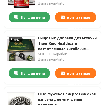
Цена：negotiate
О нас
Лучшая цена
контактные
данные
Путешествие фабрики
Пищевые добавки для мужчин
Проверка качества
Tiger King Healthcare
естественные китайские
энергетические таблетки
MOQ：10 коробок
Свяжитесь мы
Цена：negotiate
Спросите цитату
Лучшая цена
контактные
данные
Дополнения людей травяные
OEM Мужская энергетическая
капсула для улучшения
Дополнение Maca травяное
здоровья