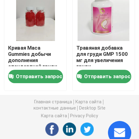
Дополнения женщин травяные
Дополнение груди травяное
Кривая Maca
Травяная добавка
Gummies добычи
для груди GMP 1500
Травяные капсулы для увеличения веса
дополнения
мг для увеличения
стандартной груди
груди
GMP травяная
Травяная капсула потери веса
Отправить запрос
Отправить запрос
Женское повышение Gummies
Главная страница
Карта сайта
контактные данные
Desktop Site
Коллаген забеливая капсулу
Карта сайта
Privacy Policy
Витамин Gummies биотина