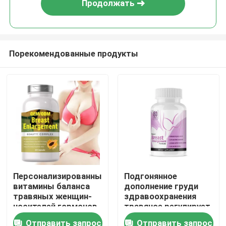
Продолжать
Порекомендованные продукты
Дом
Персонализированные
Подгонянное
витамины баланса
дополнение груди
Продукты
травяных женщин-
здравоохранения
носителей гормонов
травяное регулирует
инкреторные
Отправить запрос
Отправить запрос
видео