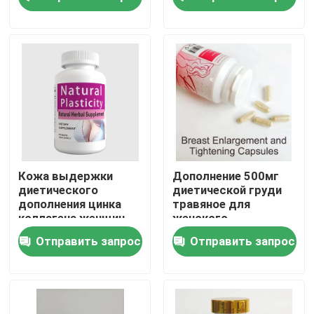
планшеты для дамы
О нас
Путешествие фабрики
Проверка качества
Свяжитесь мы
Кожа выдержки
Дополнение 500мг
диетического
диетической груди
дополнения цинка
травяное для
Спросите цитату
коллагена женщин
женского
ОЭМ травяная
гормонального
Отправить запрос
Отправить запрос
улучшает
баланса
Дополнения людей травяные
Дополнение Maca травяное