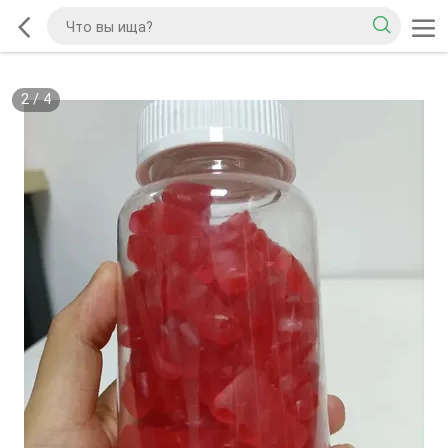
2
/
4