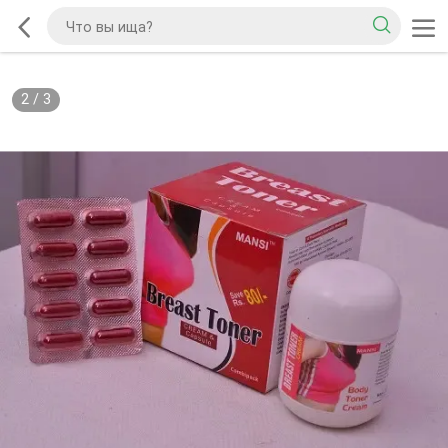
2
/
3