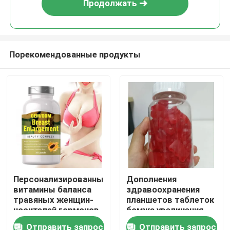
Продолжать
Порекомендованные продукты
Дом
Персонализированные
Дополнения
витамины баланса
здравоохранения
Продукты
травяных женщин-
планшетов таблеток
носителей гормонов
бомжа увеличения
бедер батокса
Отправить запрос
Отправить запрос
видео