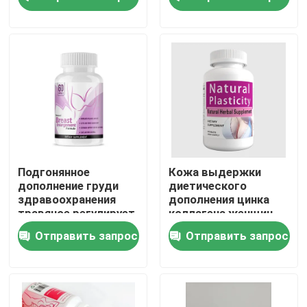
женщин более
большие
О нас
Путешествие фабрики
Проверка качества
Свяжитесь мы
Подгонянное
Кожа выдержки
дополнение груди
диетического
здравоохранения
дополнения цинка
Спросите цитату
травяное регулирует
коллагена женщин
инкреторные
ОЭМ травяная
Отправить запрос
Отправить запрос
планшеты для дамы
улучшает
Дополнения людей травяные
Дополнение Maca травяное