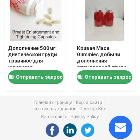
Дополнения женщин травяные
Дополнение груди травяное
Дополнение 500мг
Кривая Maca
диетической груди
Gummies добычи
Травяные капсулы для увеличения веса
травяное для
дополнения
женского
стандартной груди
гормонального
GMP травяная
Травяная капсула потери веса
Отправить запрос
Отправить запрос
баланса
Женское повышение Gummies
Главная страница
Карта сайта
контактные данные
Desktop Site
Коллаген забеливая капсулу
Карта сайта
Privacy Policy
Витамин Gummies биотина