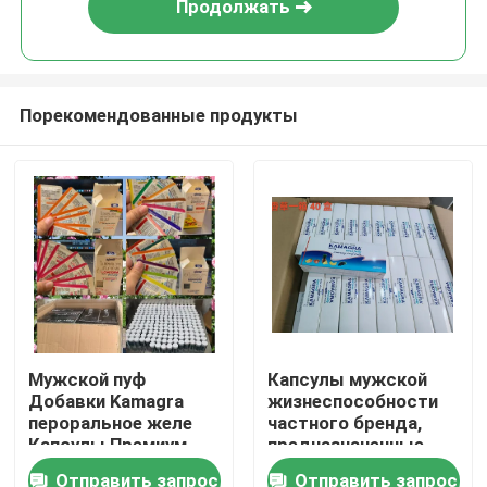
Продолжать
Порекомендованные продукты
Дом
Мужской пуф
Капсулы мужской
Добавки Kamagra
жизнеспособности
Продукты
пероральное желе
частного бренда,
Капсулы Премиум
предназначенные
упаковка Пузырь
для мужского
Отправить запрос
Отправить запрос
видео