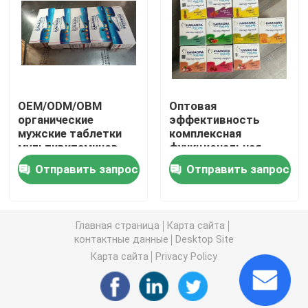
Дополнения женщин травяные
Дополнение груди травяное
OEM/ODM/OBM
Оптовая
органические
эффективность
Травяные капсулы для увеличения веса
мужские таблетки
комплексная
мультивитаминов
функциональная
для мужчин
медицинская
Травяная капсула потери веса
Отправить запрос
Отправить запрос
Витамины
помощь горячий коза
увеличивают
трава пищевая
мышечную массу
добавка мужской
Женское повышение Gummies
Минеральные
увеличение капсулы
Главная страница
Карта сайта
добавки
контактные данные
Desktop Site
Мультивитамины
Коллаген забеливая капсулу
таблетки
Карта сайта
Privacy Policy
Витамин Gummies биотина