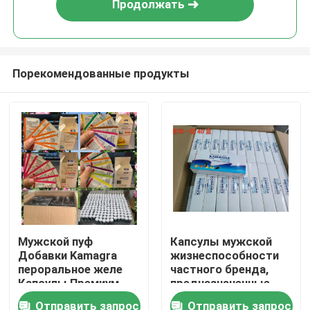
Продолжать
Порекомендованные продукты
Дом
Мужской пуф
Капсулы мужской
Добавки Kamagra
жизнеспособности
Продукты
пероральное желе
частного бренда,
Капсулы Премиум
предназначенные
упаковка Пузырь
для мужского
Отправить запрос
Отправить запрос
видео