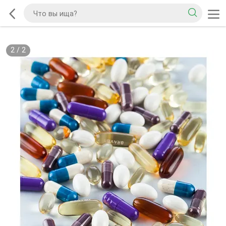
2
/
2