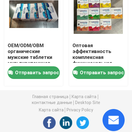
Дополнения женщин травяные
Дополнение груди травяное
OEM/ODM/OBM
Оптовая
органические
эффективность
Травяные капсулы для увеличения веса
мужские таблетки
комплексная
мультивитаминов
функциональная
для мужчин
медицинская
Травяная капсула потери веса
Отправить запрос
Отправить запрос
Витамины
помощь горячий коза
увеличивают
трава пищевая
мышечную массу
добавка мужской
Женское повышение Gummies
Минеральные
увеличение капсулы
Главная страница
Карта сайта
добавки
контактные данные
Desktop Site
Мультивитамины
Коллаген забеливая капсулу
таблетки
Карта сайта
Privacy Policy
Витамин Gummies биотина