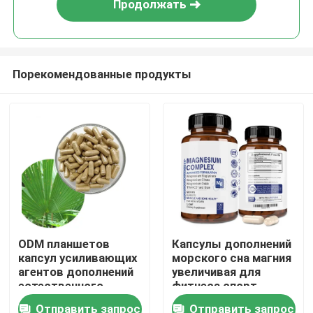
Продолжать
Порекомендованные продукты
Дом
ODM планшетов
Капсулы дополнений
капсул усиливающих
морского сна магния
Продукты
агентов дополнений
увеличивая для
естественного
фитнеса спорт
Unflavored сна
Отправить запрос
Отправить запрос
видео