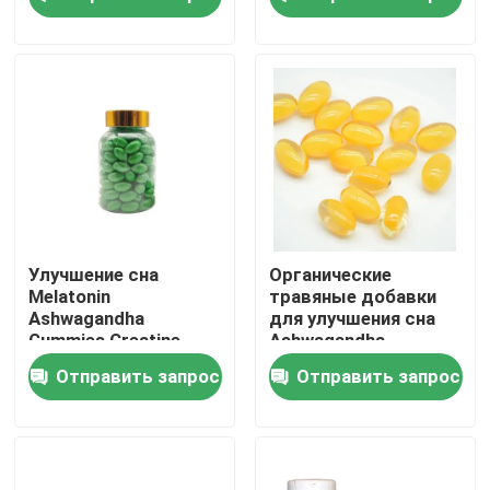
увеличивая
О нас
Путешествие фабрики
Проверка качества
Свяжитесь мы
Улучшение сна
Органические
Melatonin
травяные добавки
Ashwagandha
для улучшения сна
Спросите цитату
Gummies Creatine
Ashwagandha
Supplement Capsules
Gummies
Отправить запрос
Отправить запрос
Дополнения людей травяные
Дополнение Maca травяное