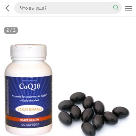
2
/
2