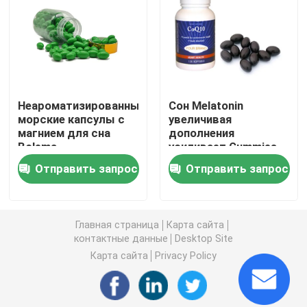
Дополнения женщин травяные
Дополнение груди травяное
Неароматизированные
Сон Melatonin
морские капсулы с
увеличивая
Травяные капсулы для увеличения веса
магнием для сна
дополнения
Bolema
усиливает Gummies
Ashwagandha
Травяная капсула потери веса
Отправить запрос
Отправить запрос
Женское повышение Gummies
Главная страница
Карта сайта
контактные данные
Desktop Site
Коллаген забеливая капсулу
Карта сайта
Privacy Policy
Витамин Gummies биотина