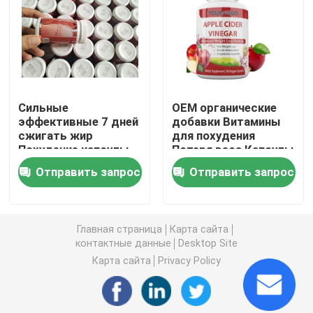
Дополнения женщин травяные
Дополнение груди травяное
Сильные
OEM органические
эффективные 7 дней
добавки Витамины
Травяные капсулы для увеличения веса
сжигать жир
для похудения
Похудение капсулы
Потеря веса Капсулы
яблочного уксуса
Травяная капсула потери веса
Отправить запрос
Отправить запрос
Женское повышение Gummies
Главная страница
Карта сайта
контактные данные
Desktop Site
Коллаген забеливая капсулу
Карта сайта
Privacy Policy
Витамин Gummies биотина