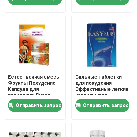
О нас
Путешествие фабрики
Проверка качества
Свяжитесь мы
Естественная смесь
Сильные таблетки
Фрукты Похудение
для похудения
Капсула для
Эффективные легкие
Спросите цитату
похудения Диета
капсулы для
похудения
Отправить запрос
Отправить запрос
Дополнения людей травяные
Дополнение Maca травяное