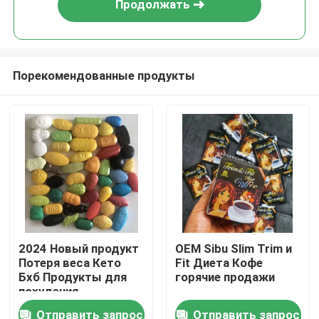
Продолжать
Порекомендованные продукты
Дом
2024 Новый продукт
OEM Sibu Slim Trim и
Потеря веса Кето
Fit Диета Кофе
Продукты
Бхб Продукты для
горячие продажи
похудения
Отправить запрос
Отправить запрос
видео