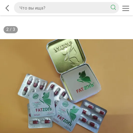
2
/
3