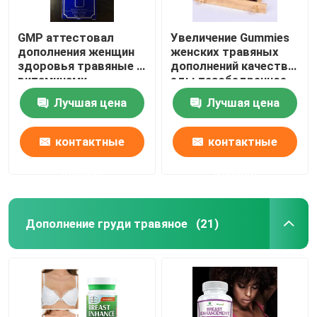
GMP аттестовал
Увеличение Gummies
дополнения женщин
женских травяных
здоровья травяные с
дополнений качества
витаминами
еды тазобедренное
на здоровая жизнь
Лучшая цена
Лучшая цена
контактные
контактные
данные
данные
Дополнение груди травяное
(21)