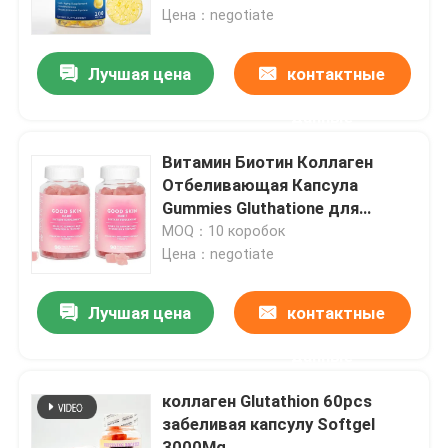
Цена：negotiate
О нас
Лучшая цена
контактные
данные
Путешествие фабрики
Витамин Биотин Коллаген
Проверка качества
Отбеливающая Капсула
Gummies Gluthatione для
Красоты Волос Кожи Ногтей
MOQ：10 коробок
Свяжитесь мы
Цена：negotiate
Спросите цитату
Лучшая цена
контактные
данные
Дополнения людей травяные
коллаген Glutathion 60pcs
забеливая капсулу Softgel
Дополнение Maca травяное
3000Mg