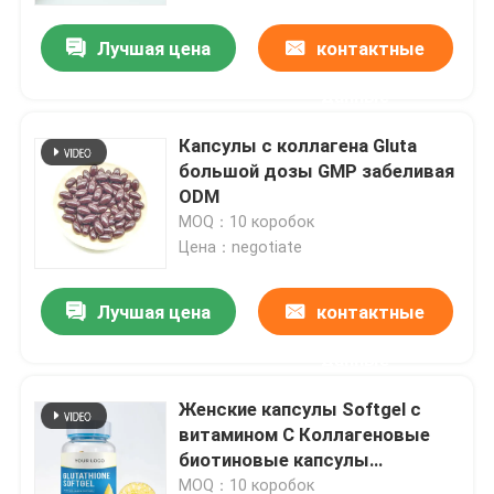
Лучшая цена
контактные
данные
Капсулы c коллагена Gluta
большой дозы GMP забеливая
ODM
MOQ：10 коробок
Цена：negotiate
Лучшая цена
контактные
Дом
данные
Женские капсулы Softgel с
Продукты
витамином C Коллагеновые
биотиновые капсулы
Антивозрастные добавки
видео
MOQ：10 коробок