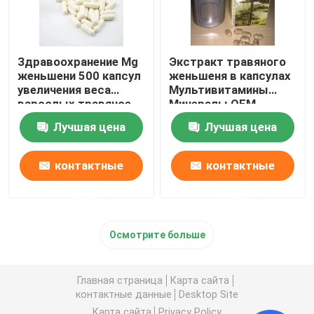
Здравоохранение Mg
Экстракт травяного
женьшени 500 капсул
женьшеня в капсулах
увеличения веса
Мультивитамины
взрослых травяное
Минералы OEM
Лучшая цена
Лучшая цена
контактные
контактные
данные
данные
Осмотрите больше
Главная страница
Карта сайта
контактные данные
Desktop Site
Карта сайта
Privacy Policy