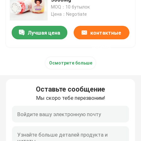
MOQ：10 бутылок
Цена：Negotiate
Дополнения женщин травяные
Лучшая цена
контактные
Дополнение груди травяное
данные
Травяные капсулы для увеличения веса
Осмотрите больше
Травяная капсула потери веса
Оставьте сообщение
Женское повышение Gummies
Мы скоро тебе перезвоним!
Коллаген забеливая капсулу
Витамин Gummies биотина