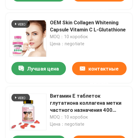
данные
OEM Skin Collagen Whitening
Capsule Vitamin C L-Glutathione
MOQ：10 коробок
Цена：negotiate
Лучшая цена
контактные
данные
Витамин Е таблеток
глутатиона коллагена метки
частного назначения 400
капсул МЕ Софтгель для кожи
MOQ：10 коробок
забеливая
Цена：negotiate