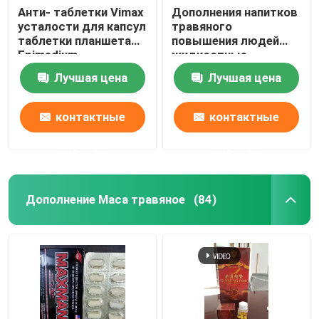
Анти- таблетки Vimax
Дополнения напитков
усталости для капсул
травяного
таблетки планшета
повышения людей
Epimedium
жидкостные
дополнения здоровья
поддерживают
Лучшая цена
Лучшая цена
людей травяных
твердую сталь
энергии
контактные
контактные
данные
данные
Дополнение Maca травяное
(84)